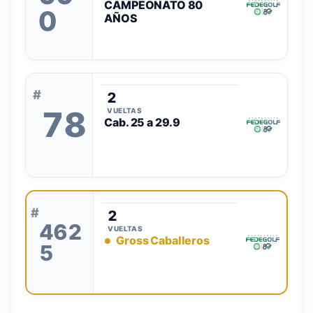
CAMPEONATO 80
0
AÑOS
#
2
78
VUELTAS
Cab. 25 a 29.9
#
2
462
VUELTAS
Gross Caballeros
5