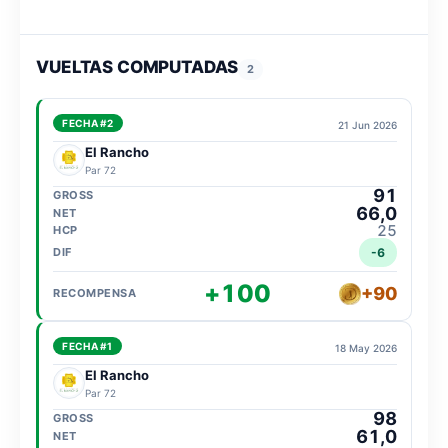
VUELTAS COMPUTADAS
2
FECHA #2
21 Jun 2026
El Rancho
Par 72
91
66,0
25
-6
+100
+90
FECHA #1
18 May 2026
El Rancho
Par 72
98
61,0