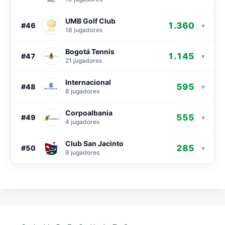
UMB Golf Club
1.360
#46
▾
18 jugadores
Bogotá Tennis
1.145
#47
▾
21 jugadores
Internacional
595
#48
▾
8 jugadores
Corpoalbania
555
#49
▾
4 jugadores
Club San Jacinto
285
#50
▾
9 jugadores