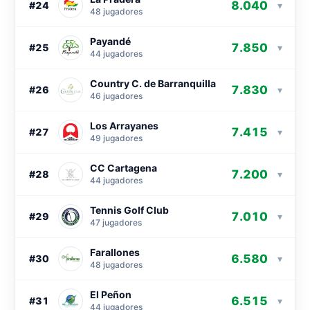
8.040
#24
▾
48 jugadores
Payandé
7.850
#25
▾
44 jugadores
Country C. de Barranquilla
7.830
#26
▾
46 jugadores
Los Arrayanes
7.415
#27
▾
49 jugadores
CC Cartagena
7.200
#28
▾
44 jugadores
Tennis Golf Club
7.010
#29
▾
47 jugadores
Farallones
6.580
#30
▾
48 jugadores
El Peñon
6.515
#31
▾
44 jugadores