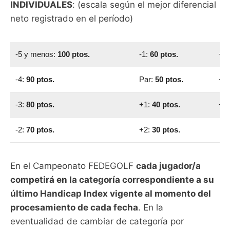
INDIVIDUALES
: (escala según el mejor diferencial
neto registrado en el período)
-5 y menos:
100 ptos.
-1:
60 ptos.
+3
-4:
90 ptos.
Par:
50 ptos.
+4
-3:
80 ptos.
+1:
40 ptos.
+5
-2:
70 ptos.
+2:
30 ptos.
En el Campeonato FEDEGOLF
cada jugador/a
competirá en la categoría correspondiente a su
último Handicap Index vigente al momento del
procesamiento de cada fecha
. En la
eventualidad de cambiar de categoría por