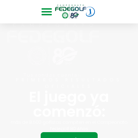
PRIMEROS RESULTADOS
OFICIALES
El juego ya
comenzó:
más de 8.500 golfistas compiten en el Campeonato
Fedegolf 80 Años