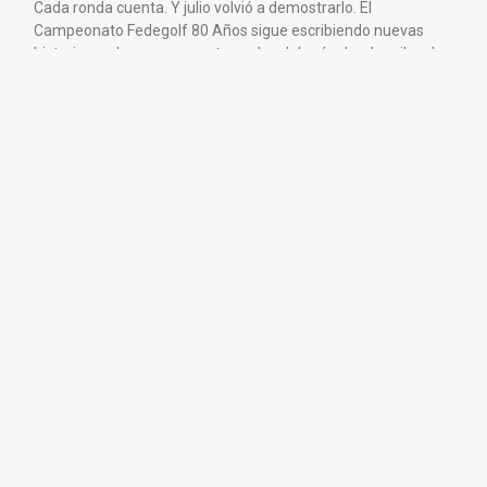
Cada ronda cuenta. Y julio volvió a demostrarlo. El
Campeonato Fedegolf 80 Años sigue escribiendo nuevas
historias en los campos patronados del país, donde miles de
golfistas federados salieron
Leer más »
Mucho más que un campeonato: cada club y
cada golfista viven su propia competencia
El Campeonato Fedegolf 80 Años sigue demostrando que