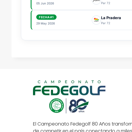
Par 72
05 Jun 2026
FECHA #1
La Pradera
Par 72
29 May 2026
El Campeonato Fedegolf 80 Años transfor
de competir en el país conectando a miles