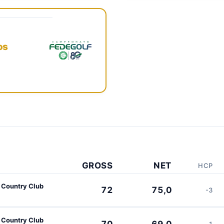
os
GROSS
NET
HCP
 Country Club
72
75,0
-3
 Country Club
70
69,0
1