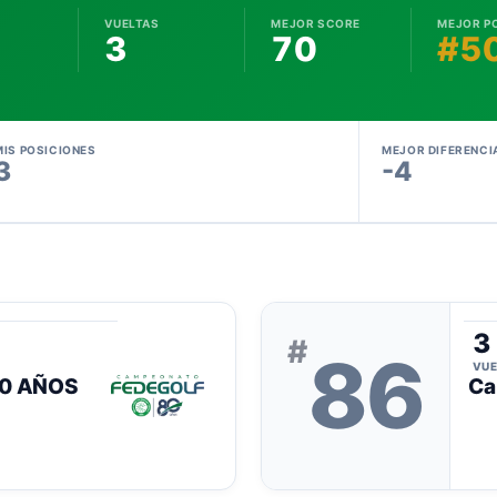
VUELTAS
MEJOR SCORE
MEJOR P
3
70
#5
MIS POSICIONES
MEJOR DIFERENCI
3
-4
3
#
86
VUE
0 AÑOS
Ca