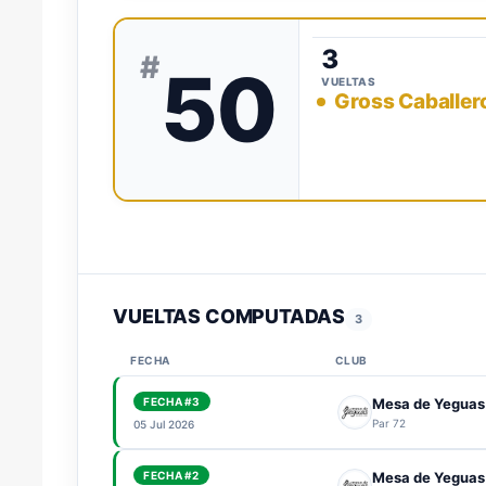
3
#
50
VUELTAS
Gross Caballer
VUELTAS COMPUTADAS
3
FECHA
CLUB
FECHA #3
Mesa de Yeguas
Par 72
05 Jul 2026
FECHA #2
Mesa de Yeguas