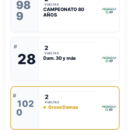
98
VUELTAS
CAMPEONATO 80
9
AÑOS
#
2
28
VUELTAS
Dam. 30 y más
#
2
102
VUELTAS
Gross Damas
0