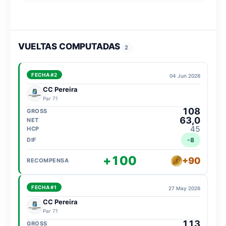
VUELTAS COMPUTADAS
2
FECHA #2
04 Jun 2026
CC Pereira
Par 71
108
63,0
45
-8
+100
+90
FECHA #1
27 May 2026
CC Pereira
Par 71
113