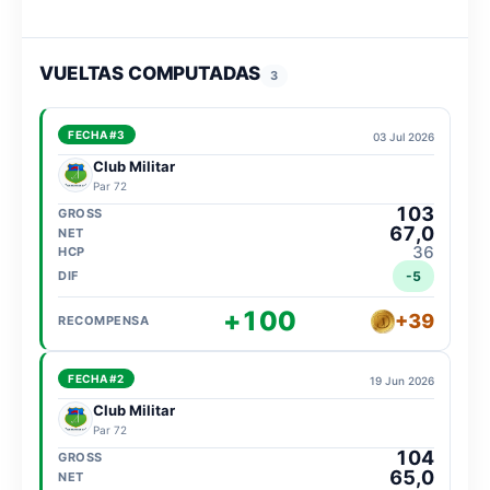
VUELTAS COMPUTADAS
3
FECHA #3
03 Jul 2026
Club Militar
Par 72
103
67,0
36
-5
+100
+39
FECHA #2
19 Jun 2026
Club Militar
Par 72
104
65,0