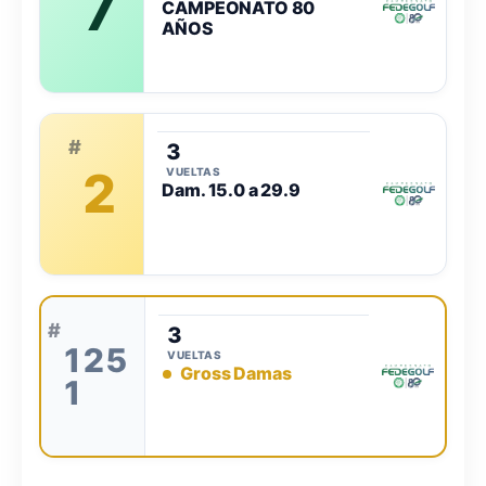
7
CAMPEONATO 80
AÑOS
#
3
2
VUELTAS
Dam. 15.0 a 29.9
#
3
125
VUELTAS
Gross Damas
1