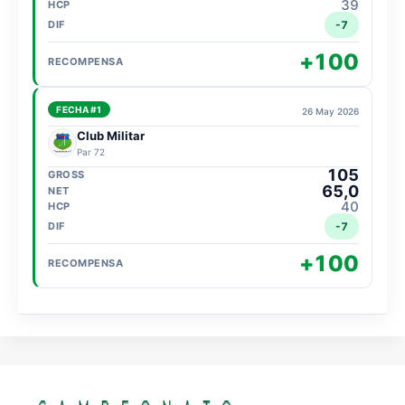
39
-7
+100
FECHA #1
26 May 2026
Club Militar
Par 72
105
65,0
40
-7
+100