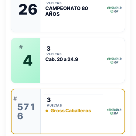
26
VUELTAS
CAMPEONATO 80
AÑOS
#
3
4
VUELTAS
Cab. 20 a 24.9
#
3
571
VUELTAS
Gross Caballeros
6