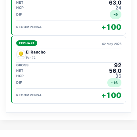
63,0
24
-9
+100
FECHA #1
02 May 2026
El Rancho
Par 72
92
56,0
36
-16
+100