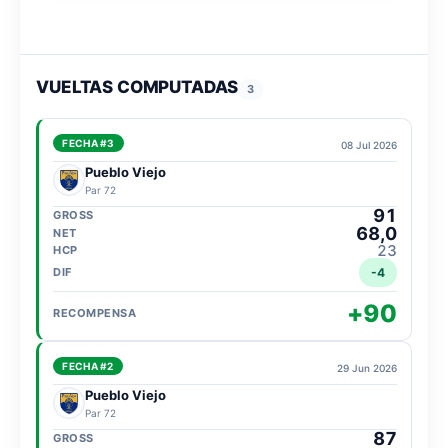
VUELTAS COMPUTADAS
3
FECHA #3
08 Jul 2026
Pueblo Viejo
Par 72
91
68,0
23
-4
+90
FECHA #2
29 Jun 2026
Pueblo Viejo
Par 72
87