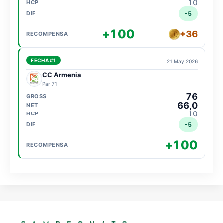
10
-5
+100
+36
FECHA #1
21 May 2026
CC Armenia
Par 71
76
66,0
10
-5
+100