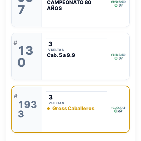
CAMPEONATO 80
7
AÑOS
#
3
13
VUELTAS
Cab. 5 a 9.9
0
#
3
193
VUELTAS
Gross Caballeros
3