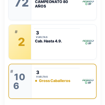
72
CAMPEONATO 80
AÑOS
#
3
2
VUELTAS
Cab. Hasta 4.9.
#
3
10
VUELTAS
Gross Caballeros
6