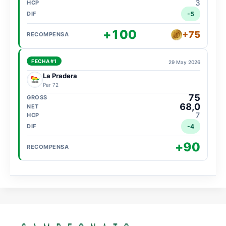
3
-5
+100
+75
FECHA #1
29 May 2026
La Pradera
Par 72
75
68,0
7
-4
+90