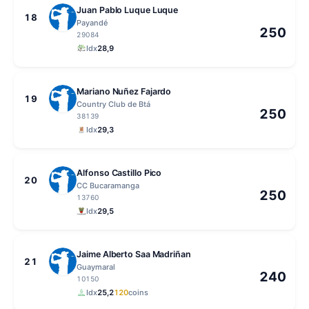
Juan Pablo Luque Luque
18
Payandé
250
29084
Idx
28,9
Mariano Nuñez Fajardo
19
Country Club de Btá
250
38139
Idx
29,3
Alfonso Castillo Pico
20
CC Bucaramanga
250
13760
Idx
29,5
Jaime Alberto Saa Madriñan
21
Guaymaral
240
10150
Idx
25,2
120
coins