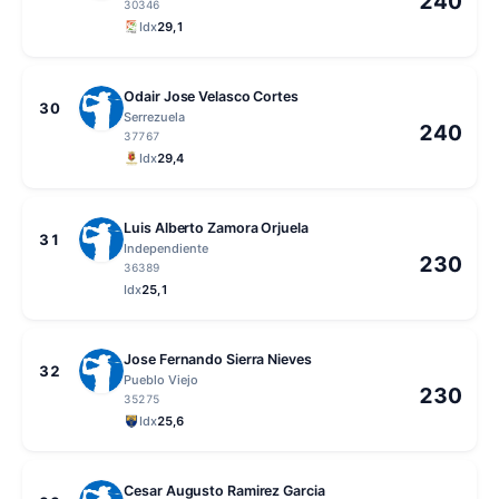
240
30346
Idx
29,1
Odair Jose Velasco Cortes
30
Serrezuela
240
37767
Idx
29,4
Luis Alberto Zamora Orjuela
31
Independiente
230
36389
Idx
25,1
Jose Fernando Sierra Nieves
32
Pueblo Viejo
230
35275
Idx
25,6
Cesar Augusto Ramirez Garcia