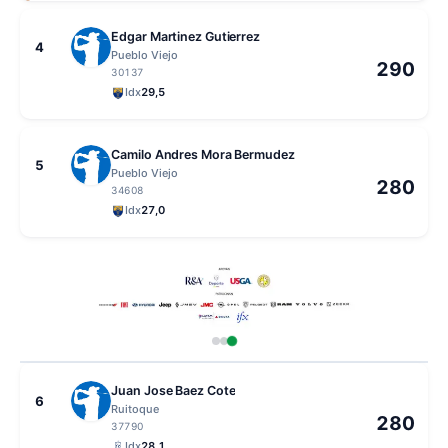
Edgar Martinez Gutierrez
4
Pueblo Viejo
290
30137
Idx
29,5
Camilo Andres Mora Bermudez
5
Pueblo Viejo
280
34608
Idx
27,0
Juan Jose Baez Cote
6
Ruitoque
280
37790
Idx
28,1