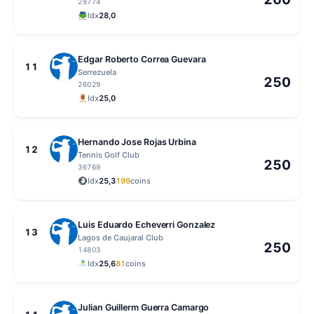
28774
Idx
28,0
Edgar Roberto Correa Guevara
11
Serrezuela
250
26029
Idx
25,0
Hernando Jose Rojas Urbina
12
Tennis Golf Club
250
36769
Idx
25,3
199
coins
Luis Eduardo Echeverri Gonzalez
13
Lagos de Caujaral Club
250
14803
Idx
25,6
81
coins
Julian Guillerm Guerra Camargo