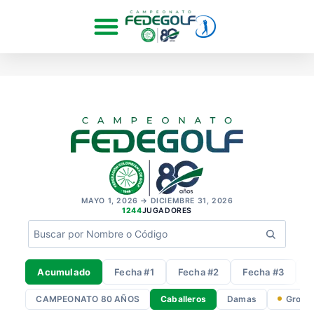
MAYO 1, 2026 → DICIEMBRE 31, 2026
1244
JUGADORES
Acumulado
Fecha #1
Fecha #2
Fecha #3
F
CAMPEONATO 80 AÑOS
Caballeros
Damas
Gross 