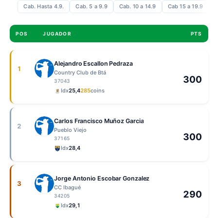
Cab. Hasta 4.9.
Cab. 5 a 9.9
Cab. 10 a 14.9
Cab 15 a 19.9
C
POS
JUGADOR
PTS
Alejandro Escallon Pedraza
1
Country Club de Btá
300
37043
Idx
25,4
285
coins
Carlos Francisco Muñoz Garcia
2
Pueblo Viejo
300
37165
Idx
28,4
Jorge Antonio Escobar Gonzalez
3
CC Ibagué
290
34205
Idx
29,1