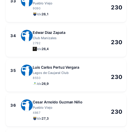
33
Pueblo Viejo
230
9090
Idx
26,1
Edwar Diaz Zapata
34
Club Manizales
230
2792
Idx
26,4
Luis Carlos Pertuz Vergara
35
Lagos de Caujaral Club
230
8550
Idx
26,9
Cesar Arnoldo Guzman Niño
36
Pueblo Viejo
230
4867
Idx
27,3