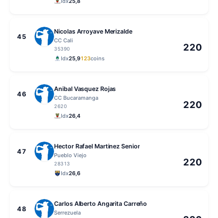
Idx
25,8
Nicolas Arroyave Merizalde
45
CC Cali
220
35390
Idx
25,9
123
coins
Anibal Vasquez Rojas
46
CC Bucaramanga
220
2620
Idx
26,4
Hector Rafael Martinez Senior
47
Pueblo Viejo
220
28313
Idx
26,6
Carlos Alberto Angarita Carreño
48
Serrezuela