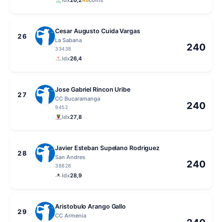
Cesar Augusto Cuida Vargas
26
La Sabana
240
33438
Idx
26,4
Jose Gabriel Rincon Uribe
27
CC Bucaramanga
240
9452
Idx
27,8
Javier Esteban Supelano Rodriguez
28
San Andres
240
38828
Idx
28,9
Aristobulo Arango Gallo
29
CC Armenia