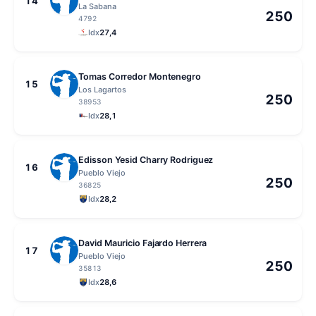
14
La Sabana
250
4792
Idx
27,4
Tomas Corredor Montenegro
15
Los Lagartos
250
38953
Idx
28,1
Edisson Yesid Charry Rodriguez
16
Pueblo Viejo
250
36825
Idx
28,2
David Mauricio Fajardo Herrera
17
Pueblo Viejo
250
35813
Idx
28,6