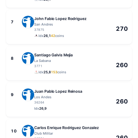
John Fabio Lopez Rodriguez
7
San Andres
270
37875
Idx
26,1
42
coins
Santiago Galvis Mejia
8
La Sabana
260
3771
Idx
25,8
153
coins
Juan Pablo Lopez Reinosa
9
Los Andes
260
36264
Idx
26,9
Carlos Enrique Rodriguez Gonzalez
10
Club Militar
260