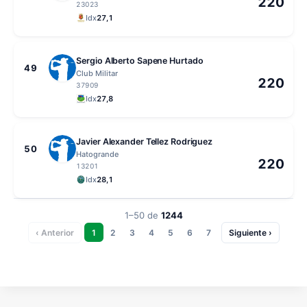
220
23023
Idx
27,1
Sergio Alberto Sapene Hurtado
49
Club Militar
220
37909
Idx
27,8
Javier Alexander Tellez Rodriguez
50
Hatogrande
220
13201
Idx
28,1
1–50
de
1244
‹ Anterior
1
2
3
4
5
6
7
Siguiente ›