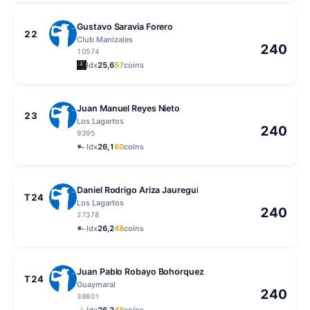
Gustavo Saravia Forero
22
Club Manizales
240
10574
Idx
25,6
57
coins
Juan Manuel Reyes Nieto
23
Los Lagartos
240
9395
Idx
26,1
60
coins
Daniel Rodrigo Ariza Jauregui
T24
Los Lagartos
240
27378
Idx
26,2
48
coins
Juan Pablo Robayo Bohorquez
T24
Guaymaral
240
38801
Idx
26,2
48
coins