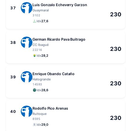
Luis Gonzalo Echeverry Garzon
37
Guaymaral
230
3102
Idx
27,6
German Ricardo Pava Buitrago
38
CC Ibagué
230
22216
Idx
28,2
Enrique Obando Cataño
39
Hatogrande
230
14593
Idx
28,6
Rodolfo Pico Arenas
40
Ruitoque
230
8595
Idx
29,0