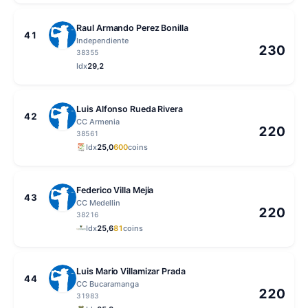
Raul Armando Perez Bonilla
41
Independiente
230
38355
Idx
29,2
Luis Alfonso Rueda Rivera
42
CC Armenia
220
38561
Idx
25,0
600
coins
Federico Villa Mejia
43
CC Medellin
220
38216
Idx
25,6
81
coins
Luis Mario Villamizar Prada
44
CC Bucaramanga
220
31983