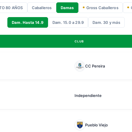
O 80 AÑOS
Caballeros
Damas
Gross Caballeros
Dam. Hasta 14.9
Dam. 15.0 a 29.9
Dam. 30 y más
CLUB
CC Pereira
Independiente
Pueblo Viejo