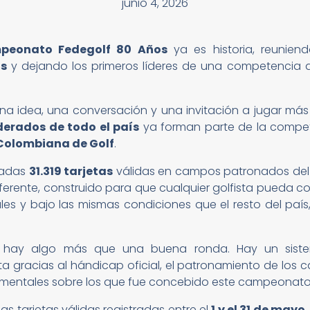
junio 4, 2026
peonato Fedegolf 80 Años
ya es historia, reunie
ís
y dejando los primeros líderes de una competencia 
a idea, una conversación y una invitación a jugar más
ederados de todo el país
ya forman parte de la compet
Colombiana de Golf
.
tadas
31.319 tarjetas
válidas en campos patronados del p
ferente, construido para que cualquier golfista pueda co
es y bajo las mismas condiciones que el resto del país
o hay algo más que una buena ronda. Hay un sist
gracias al hándicap oficial, el patronamiento de los c
damentales sobre los que fue concebido este campeonato
s tarjetas válidas registradas entre el
1 y el 31 de mayo