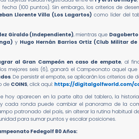
 fecha (100 puntos). Sin embargo, los criterios de de
eban Llorente Villa (Los Lagartos)
como líder del tab
élez Giraldo (Independiente)
, mientras que
Dagoberto 
nga)
y
Hugo Hernán Barrios Ortiz (Club Militar de 
agrar al Gran Campeón en caso de empate
, al fi
 los mejores seis (6), ganará el Campeonato aquel qu
ados
. De persistir el empate, se aplicarán los criterios 
ro de
COINS
, click aquí:
https://digitalgolfworld.com/c
 hoy aparecen en la parte alta del tablero, la histor
ra y cada ronda puede cambiar el panorama de la comp
mpo patronado del país, sin alterar la rutina habitual
nidad para sumar puntos y escalar posiciones.
Campeonato Fedegolf 80 Años: