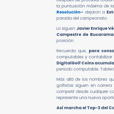
la puntuación máxima de la
Resolución–
dejaron a
Est
parada del campeonato.
Lo siguen
Javier Enrique V
Campestre de Bucarama
posición.
Recuerda que,
para cons
computables y contabilizar
DigitalGolf Coins acumul
período computable. Table
Más allá de los nombres que
golfistas siguen en carre
competir desde cualquier ca
represente una nueva oportu
Así marcha el Top-3 del 