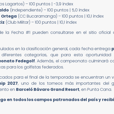
os Lagartos) – 100 puntos | -3,9 índex
raldo
(Independiente) – 100 puntos | 5,0 índex
 Ortega
(CC Bucaramanga) – 100 puntos | 10,1 índex
tiz
(Club Militar) – 100 puntos | 10,1 índex
de la Fecha #1 pueden consultarse en el sitio ofici
lados en la clasificación general, cada fecha entrega
 diferentes categorías, que para esta oportunida
onato Fedegolf
. Además, el campeonato culminará co
cas para los golfistas federados.
cados para el final de la temporada se encuentran un 
ip 2027
, uno de los torneos más importantes del 
iento en
Barceló Bávaro Grand Resort
, en Punta Cana.
ego en todos los campos patronados del país y recibi