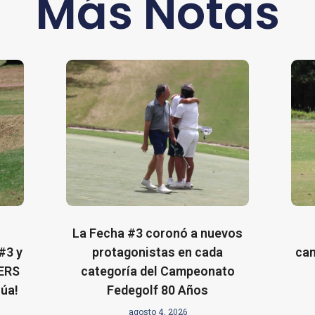
Más Notas
l
La Fecha #3 coronó a nuevos
#3 y
protagonistas en cada
cam
YERS
categoría del Campeonato
úa!
Fedegolf 80 Años
agosto 4, 2026