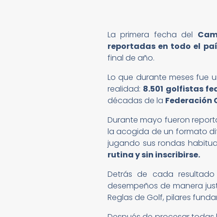
La primera fecha del
Cam
reportadas en todo el pa
final de año.
Lo que durante meses fue un
realidad:
8.501 golfistas f
décadas de la
Federación 
Durante mayo fueron repor
la acogida de un formato di
jugando sus rondas habitual
rutina y sin inscribirse.
Detrás de cada resultad
desempeños de manera justa 
Reglas de Golf, pilares fun
Después de procesar todas la