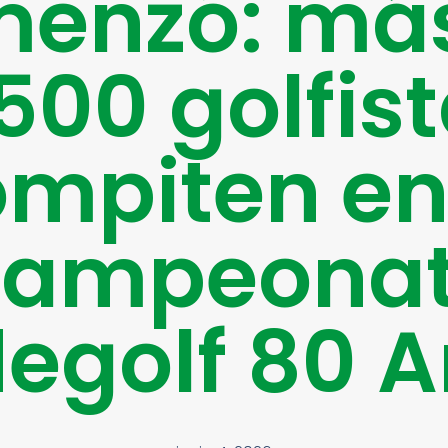
enzó: má
500 golfis
mpiten en
ampeona
egolf 80 