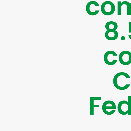
com
8.
co
C
Fed