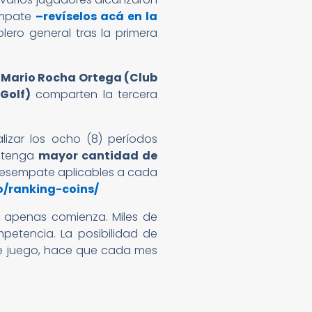
sempate
–revíselos acá en la
lero general tras la primera
Mario Rocha Ortega (Club
Golf)
comparten la tercera
nalizar los ocho (8) períodos
e tenga
mayor cantidad de
de desempate aplicables a cada
o/ranking-coins/
ia apenas comienza. Miles de
etencia. La posibilidad de
 de juego, hace que cada mes