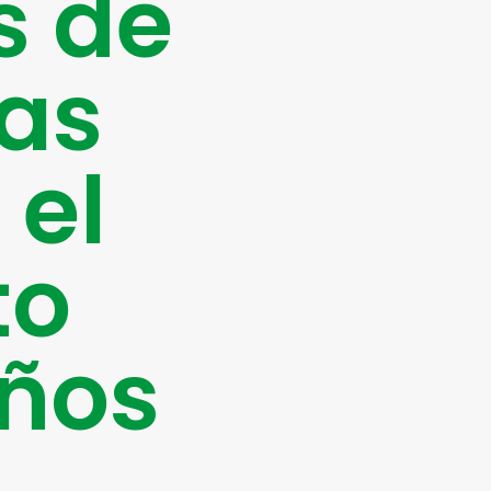
s de
tas
 el
to
Años