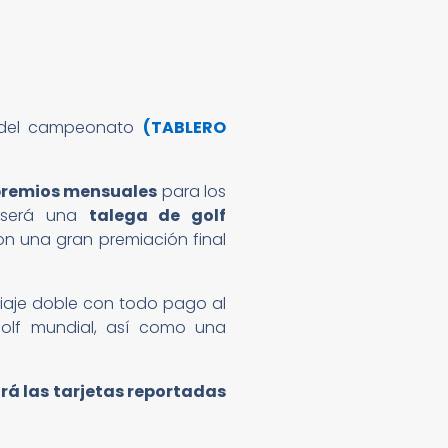
al del campeonato
(TABLERO
premios mensuales
para los
d será una
talega de golf
n una gran premiación final
viaje doble con todo pago al
golf mundial, así como una
rá las tarjetas reportadas