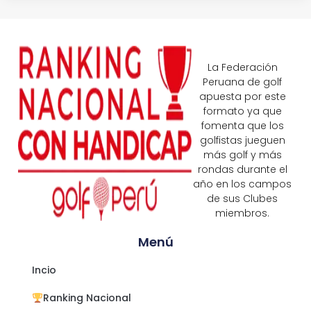
La Federación
Peruana de golf
apuesta por este
formato ya que
fomenta que los
golfistas jueguen
más golf y más
rondas durante el
año en los campos
de sus Clubes
miembros.
Menú
Incio
Ranking Nacional