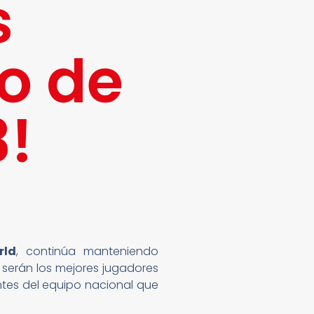
s
o de
3!
rld
, continúa manteniendo
 serán los mejores jugadores
ntes del equipo nacional que