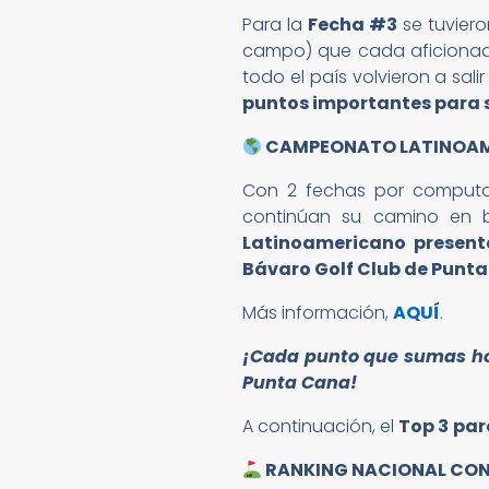
Para la
Fecha #3
se tuviero
campo) que cada aficiona
todo el país volvieron a sal
puntos importantes para 
CAMPEONATO LATINOA
Con 2 fechas por computar,
continúan su camino en b
Latinoamericano presen
Bávaro Golf Club de Punt
Más información,
AQUÍ
.
¡Cada punto que sumas ho
Punta Cana!
A continuación, el
Top 3
par
RANKING NACIONAL CON