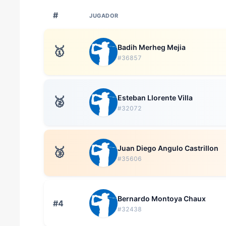
#
JUGADOR
Badih Merheg Mejia
🥇
#36857
Esteban Llorente Villa
🥈
#32072
Juan Diego Angulo Castrillon
🥉
#35606
Bernardo Montoya Chaux
#4
#32438