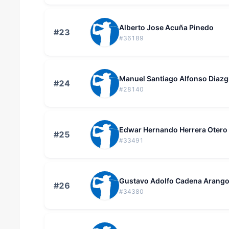
Alberto Jose Acuña Pinedo
#23
#36189
Manuel Santiago Alfonso Diaz
#24
#28140
Edwar Hernando Herrera Otero
#25
#33491
Gustavo Adolfo Cadena Arang
#26
#34380