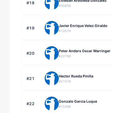
Esteban Arboleda Gonzalez
#18
#35838
Javier Enrique Velez Giraldo
#19
#12079
Peter Anders Oscar Warringer
#20
#22769
Hector Rueda Pinilla
#21
#21578
Gonzalo Garcia Luque
#22
#15398