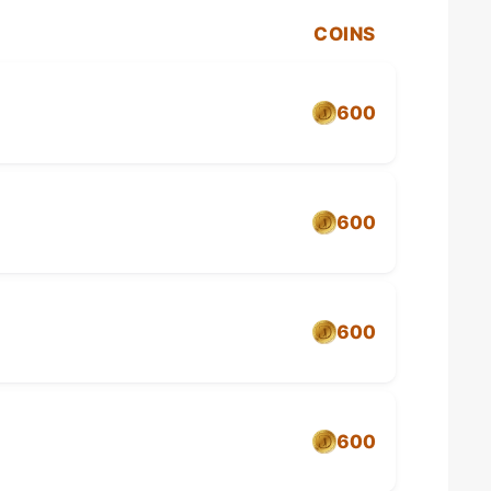
COINS
600
600
600
600