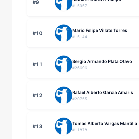
#9
#15957
Mario Felipe Villate Torres
#10
#15144
Sergio Armando Plata Otavo
#11
#26696
Rafael Alberto Garcia Amaris
#12
#20755
Tomas Alberto Vargas Mantilla
#13
#11878