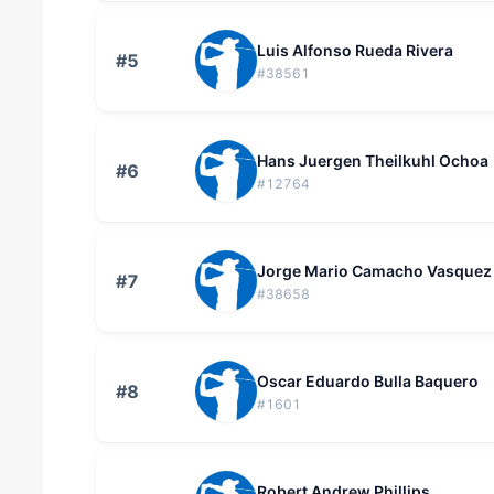
Luis Alfonso Rueda Rivera
#5
#38561
Hans Juergen Theilkuhl Ochoa
#6
#12764
Jorge Mario Camacho Vasquez
#7
#38658
Oscar Eduardo Bulla Baquero
#8
#1601
Robert Andrew Phillips