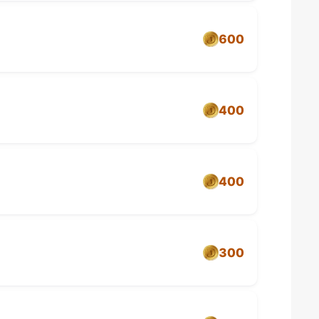
600
400
400
300