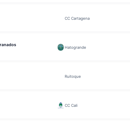
CC Cartagena
granados
Hatogrande
Ruitoque
o
CC Cali