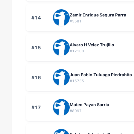
Zamir Enrique Segura Parra
#14
#5581
Alvaro H Velez Trujillo
#15
#12100
Juan Pablo Zuluaga Piedrahita
#16
#15735
Mateo Payan Sarria
#17
#8097