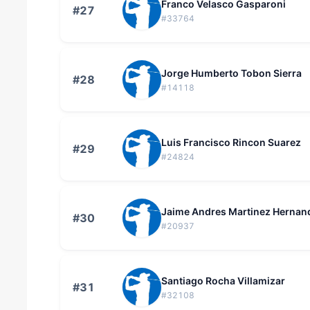
Franco Velasco Gasparoni
#27
#33764
Jorge Humberto Tobon Sierra
#28
#14118
Luis Francisco Rincon Suarez
#29
#24824
Jaime Andres Martinez Hernan
#30
#20937
Santiago Rocha Villamizar
#31
#32108