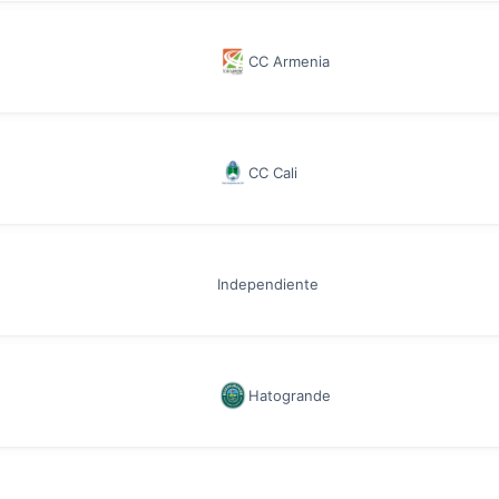
CC Armenia
CC Cali
Independiente
Hatogrande