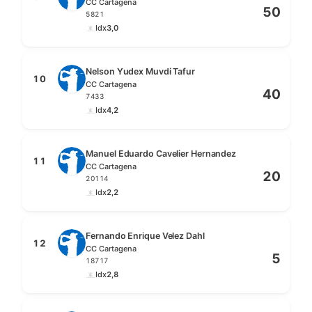
CC Cartagena
50
5821
Idx
3,0
Nelson Yudex Muvdi Tafur
10
CC Cartagena
40
7433
Idx
4,2
Manuel Eduardo Cavelier Hernandez
11
CC Cartagena
20
20114
Idx
2,2
Fernando Enrique Velez Dahl
12
CC Cartagena
5
18717
Idx
2,8