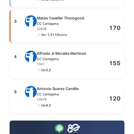
Mateo Cavelier Thorogood
3
CC Cartagena
170
32426
Idx
-1,5
110
coins
Alfredo Jr Morales Martinez
4
CC Cartagena
155
7241
Idx
3,2
Antonio Suarez Cantillo
5
CC Cartagena
120
10979
Idx
4,3