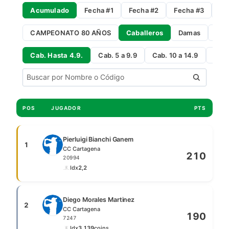
Acumulado
Fecha #1
Fecha #2
Fecha #3
Fe
CAMPEONATO 80 AÑOS
Caballeros
Damas
Gro
Cab. Hasta 4.9.
Cab. 5 a 9.9
Cab. 10 a 14.9
Cab 
POS
JUGADOR
PTS
Pierluigi Bianchi Ganem
1
CC Cartagena
210
20994
Idx
2,2
Diego Morales Martinez
2
CC Cartagena
190
7247
Idx
3,1
39
coins