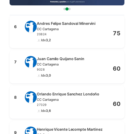
Andres Felipe Sandoval Minervini
6
CC Cartagena
75
20824
Idx
3,2
Juan Camilo Quijano Sanin
7
CC Cartagena
60
9028
Idx
3,0
Orlando Enrique Sanchez Londoño
8
CC Cartagena
60
27329
Idx
3,6
Henrique Vicente Lecompte Martinez
9