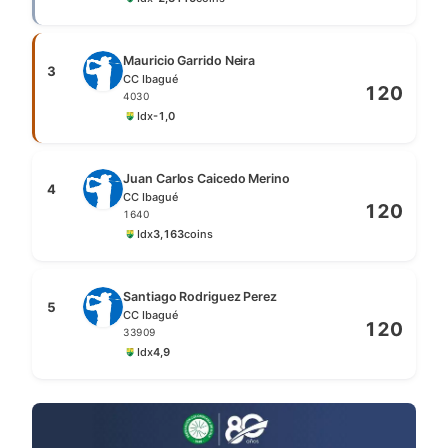
Mauricio Garrido Neira
3
CC Ibagué
120
4030
Idx
-1,0
Juan Carlos Caicedo Merino
4
CC Ibagué
120
1640
Idx
3,1
63
coins
Santiago Rodriguez Perez
5
CC Ibagué
120
33909
Idx
4,9