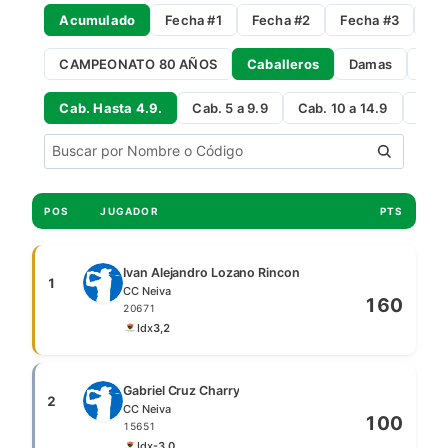
Acumulado
Fecha #1
Fecha #2
Fecha #3
Fe
CAMPEONATO 80 AÑOS
Caballeros
Damas
Gro
Cab. Hasta 4.9.
Cab. 5 a 9.9
Cab. 10 a 14.9
Cab 
POS
JUGADOR
PTS
Ivan Alejandro Lozano Rincon
1
CC Neiva
160
20671
Idx
3,2
Gabriel Cruz Charry
2
CC Neiva
100
15651
Idx
-3,0