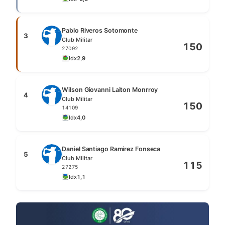
Pablo Riveros Sotomonte
3
Club Militar
150
27092
Idx
2,9
Wilson Giovanni Laiton Monrroy
4
Club Militar
150
14109
Idx
4,0
Daniel Santiago Ramirez Fonseca
5
Club Militar
115
27275
Idx
1,1