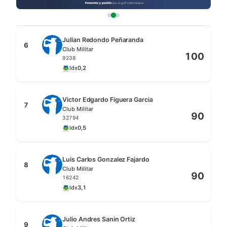
Julian Redondo Peñaranda
6
Club Militar
100
9238
Idx
0,2
Victor Edgardo Figuera Garcia
7
Club Militar
90
32794
Idx
0,5
Luis Carlos Gonzalez Fajardo
8
Club Militar
90
16242
Idx
3,1
Julio Andres Sanin Ortiz
9