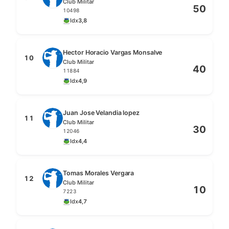
Club Militar
50
10498
Idx
3,8
Hector Horacio Vargas Monsalve
10
Club Militar
40
11884
Idx
4,9
Juan Jose Velandia lopez
11
Club Militar
30
12046
Idx
4,4
Tomas Morales Vergara
12
Club Militar
10
7223
Idx
4,7