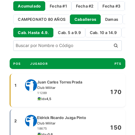
Acumulado
Fecha #1
Fecha #2
Fecha #3
Fe
CAMPEONATO 80 AÑOS
Caballeros
Damas
Gro
Cab. Hasta 4.9.
Cab. 5 a 9.9
Cab. 10 a 14.9
Cab 
POS
JUGADOR
PTS
Juan Carlos Torres Prada
1
Club Militar
170
11289
Idx
4,5
Eldrick Ricardo Juzga Pinto
2
Club Militar
150
18675
Idx
-0,6