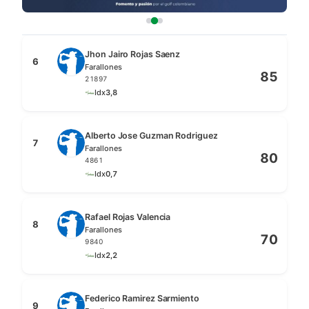
Jhon Jairo Rojas Saenz
6
Farallones
85
21897
Idx
3,8
Alberto Jose Guzman Rodriguez
7
Farallones
80
4861
Idx
0,7
Rafael Rojas Valencia
8
Farallones
70
9840
Idx
2,2
Federico Ramirez Sarmiento
9