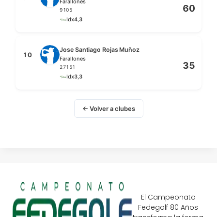
Farallones
60
9105
Idx
4,3
Jose Santiago Rojas Muñoz
10
Farallones
35
27151
Idx
3,3
← Volver a clubes
El Campeonato
Fedegolf 80 Años