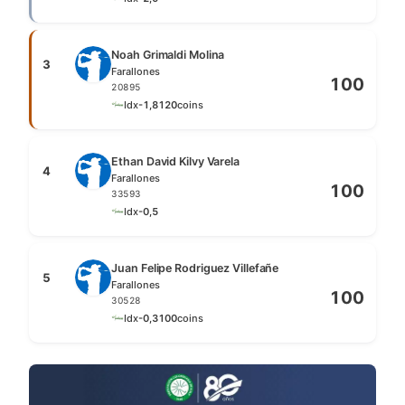
Noah Grimaldi Molina
3
Farallones
100
20895
Idx
-1,8
120
coins
Ethan David Kilvy Varela
4
Farallones
100
33593
Idx
-0,5
Juan Felipe Rodriguez Villefañe
5
Farallones
100
30528
Idx
-0,3
100
coins