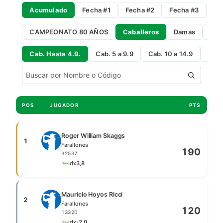
Acumulado
Fecha #1
Fecha #2
Fecha #3
Fe
CAMPEONATO 80 AÑOS
Caballeros
Damas
Gro
Cab. Hasta 4.9.
Cab. 5 a 9.9
Cab. 10 a 14.9
Cab 
POS
JUGADOR
PTS
Roger William Skaggs
1
Farallones
190
32537
Idx
3,8
Mauricio Hoyos Ricci
2
Farallones
120
13320
Idx
-2,0