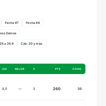
Fecha #7
Fecha #8
ross Damas
25 a 29.9
Cab. 30 y más.
IDX
MEJOR
V
PTS
COINS
260
4,0
—
3
39