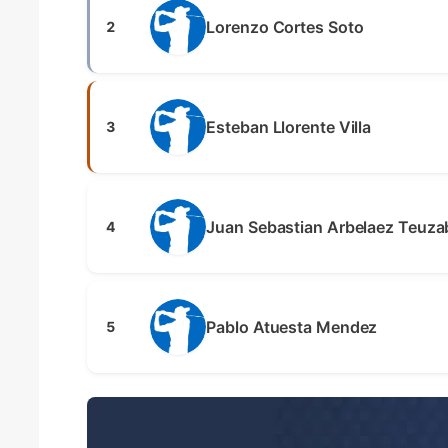
Lorenzo Cortes Soto
2
Esteban Llorente Villa
3
Juan Sebastian Arbelaez Teuza
4
Pablo Atuesta Mendez
5