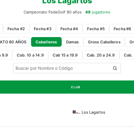
Los Lagartos
Campeonato FedeGolf 80 años
49
jugadores
Fecha #2
Fecha #3
Fecha #4
Fecha #5
Fecha #6
ATO 80 AÑOS
Caballeros
Damas
Gross Caballeros
G
a 9.9
Cab. 10 a 14.9
Cab 15 a 19.9
Cab. 20 a 24.9
Cab. 
CLUB
Los Lagartos