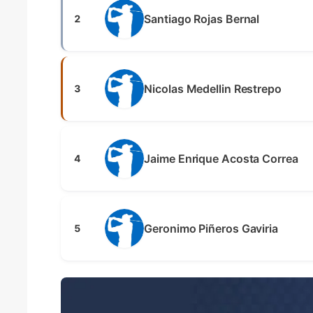
Santiago Rojas Bernal
2
Nicolas Medellin Restrepo
3
Jaime Enrique Acosta Correa
4
Geronimo Piñeros Gaviria
5