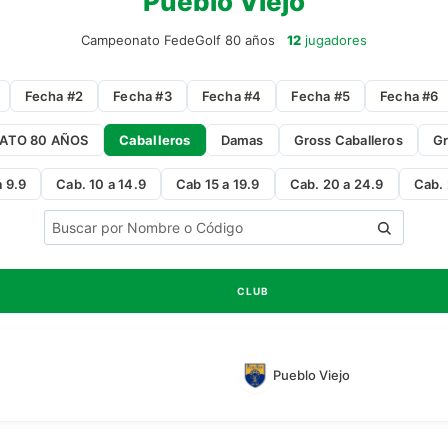
Pueblo Viejo
Campeonato FedeGolf 80 años
12
jugadores
Fecha #2
Fecha #3
Fecha #4
Fecha #5
Fecha #6
ATO 80 AÑOS
Caballeros
Damas
Gross Caballeros
G
a 9.9
Cab. 10 a 14.9
Cab 15 a 19.9
Cab. 20 a 24.9
Cab. 
CLUB
Pueblo Viejo