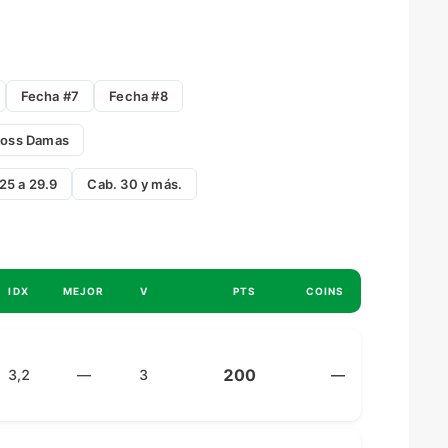
Fecha #7
Fecha #8
ross Damas
25 a 29.9
Cab. 30 y más.
IDX
MEJOR
V
PTS
COINS
200
3,2
—
3
—