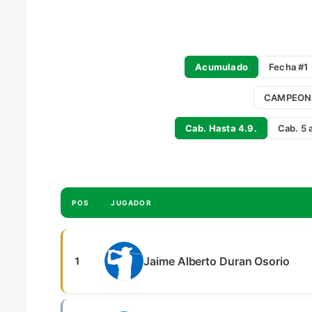
Acumulado
Fecha #1
CAMPEON
Cab. Hasta 4.9.
Cab. 5 
POS
JUGADOR
Jaime Alberto Duran Osorio
1