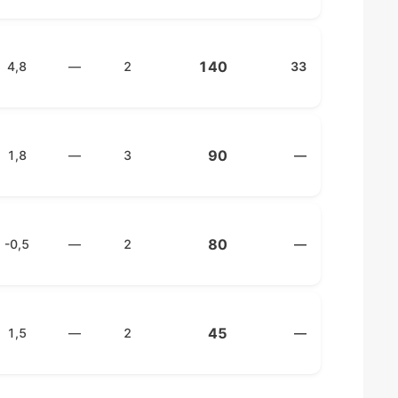
140
4,8
—
2
33
90
1,8
—
3
—
80
-0,5
—
2
—
45
1,5
—
2
—