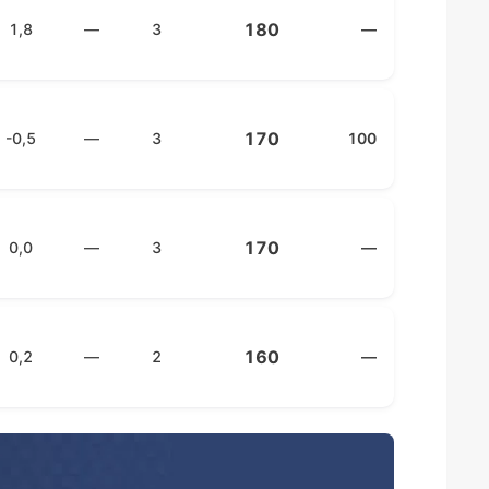
180
1,8
—
3
—
170
-0,5
—
3
100
170
0,0
—
3
—
160
0,2
—
2
—