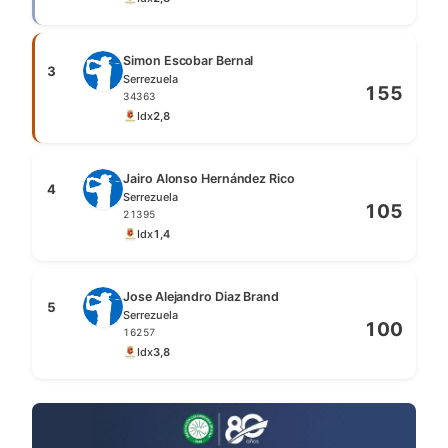
Simon Escobar Bernal
3
Serrezuela
155
34363
Idx
2,8
Jairo Alonso Hernández Rico
4
Serrezuela
105
21395
Idx
1,4
Jose Alejandro Diaz Brand
5
Serrezuela
100
16257
Idx
3,8