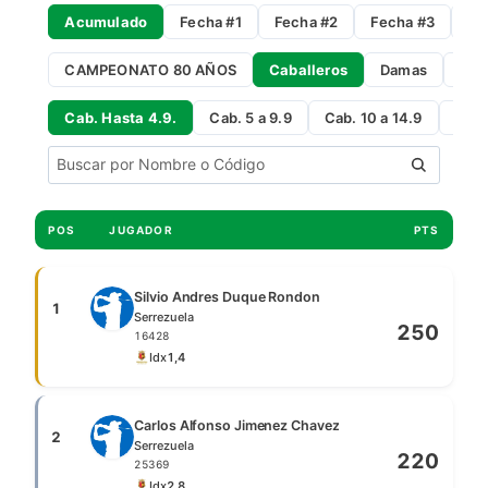
Acumulado
Fecha #1
Fecha #2
Fecha #3
Fe
CAMPEONATO 80 AÑOS
Caballeros
Damas
Gro
Cab. Hasta 4.9.
Cab. 5 a 9.9
Cab. 10 a 14.9
Cab 
POS
JUGADOR
PTS
Silvio Andres Duque Rondon
1
Serrezuela
250
16428
Idx
1,4
Carlos Alfonso Jimenez Chavez
2
Serrezuela
220
25369
Idx
2,8