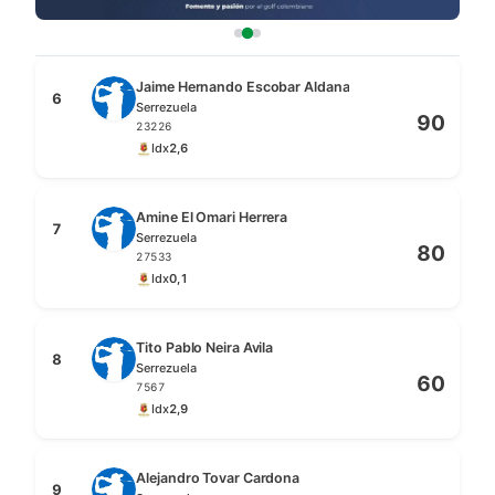
Jaime Hernando Escobar Aldana
6
Serrezuela
90
23226
Idx
2,6
Amine El Omari Herrera
7
Serrezuela
80
27533
Idx
0,1
Tito Pablo Neira Avila
8
Serrezuela
60
7567
Idx
2,9
Alejandro Tovar Cardona
9