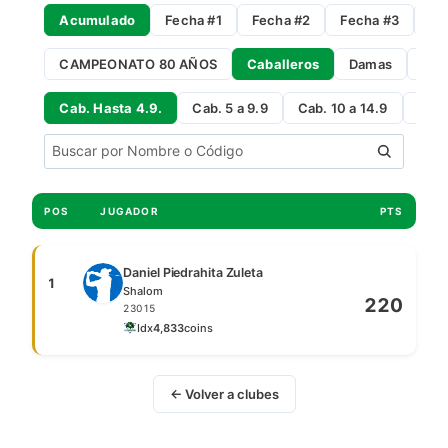
Acumulado
Fecha #1
Fecha #2
Fecha #3
Fe
CAMPEONATO 80 AÑOS
Caballeros
Damas
Gro
Cab. Hasta 4.9.
Cab. 5 a 9.9
Cab. 10 a 14.9
Cab 
POS
JUGADOR
PTS
Daniel Piedrahita Zuleta
1
Shalom
220
23015
Idx
4,8
33
coins
← Volver a clubes