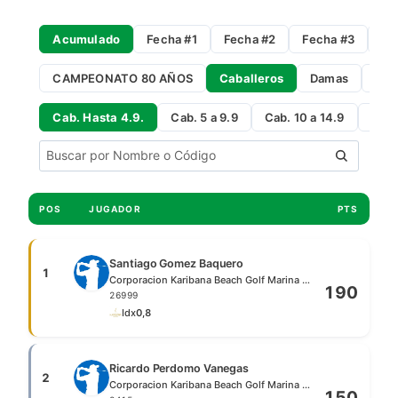
Acumulado
Fecha #1
Fecha #2
Fecha #3
Fe
CAMPEONATO 80 AÑOS
Caballeros
Damas
Gro
Cab. Hasta 4.9.
Cab. 5 a 9.9
Cab. 10 a 14.9
Cab 
POS
JUGADOR
PTS
Santiago Gomez Baquero
1
Corporacion Karibana Beach Golf Marina Club
190
26999
Idx
0,8
Ricardo Perdomo Vanegas
2
Corporacion Karibana Beach Golf Marina Club
150