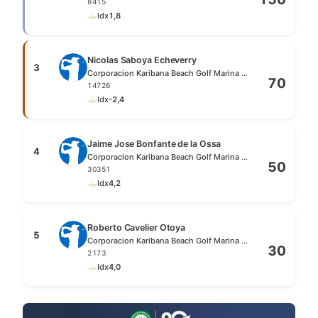
8415
Idx
1,8
Nicolas Saboya Echeverry
3
Corporacion Karibana Beach Golf Marina Club
70
14726
Idx
-2,4
Jaime Jose Bonfante de la Ossa
4
Corporacion Karibana Beach Golf Marina Club
50
30351
Idx
4,2
Roberto Cavelier Otoya
5
Corporacion Karibana Beach Golf Marina Club
30
2173
Idx
4,0