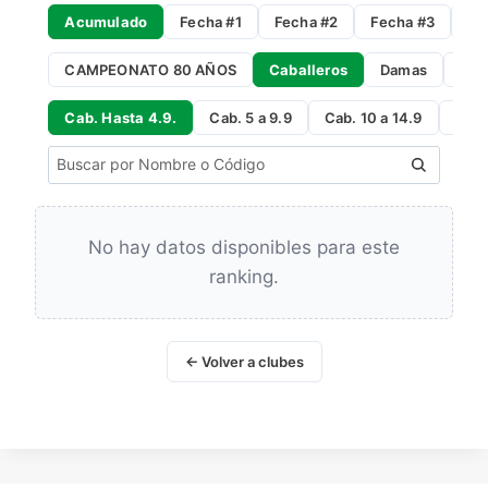
Acumulado
Fecha #1
Fecha #2
Fecha #3
Fe
CAMPEONATO 80 AÑOS
Caballeros
Damas
Gro
Cab. Hasta 4.9.
Cab. 5 a 9.9
Cab. 10 a 14.9
Cab 
No hay datos disponibles para este
ranking.
← Volver a clubes