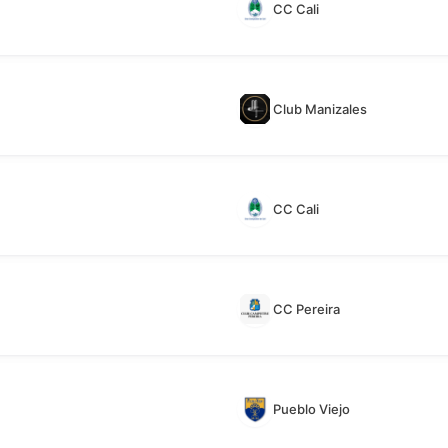
CC Cali
Club Manizales
CC Cali
CC Pereira
Pueblo Viejo