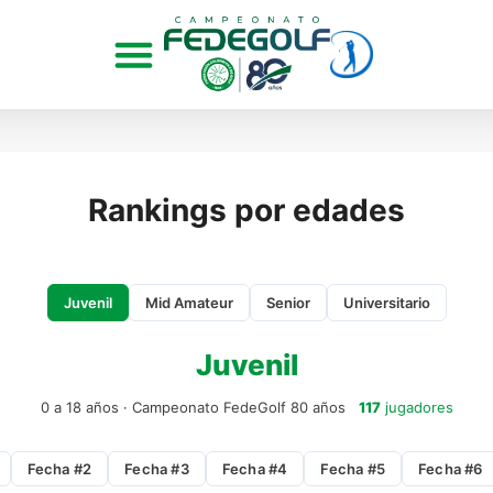
Rankings por edades
Juvenil
Mid Amateur
Senior
Universitario
Juvenil
0 a 18 años · Campeonato FedeGolf 80 años
117
jugadores
Fecha #2
Fecha #3
Fecha #4
Fecha #5
Fecha #6