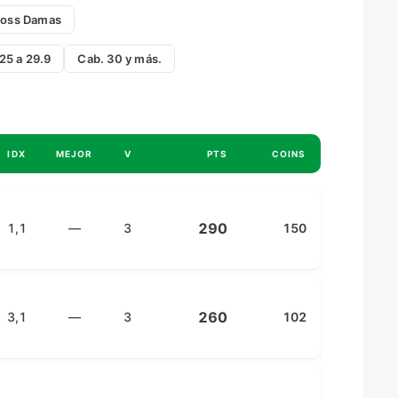
ross Damas
25 a 29.9
Cab. 30 y más.
IDX
MEJOR
V
PTS
COINS
290
1,1
—
3
150
260
3,1
—
3
102