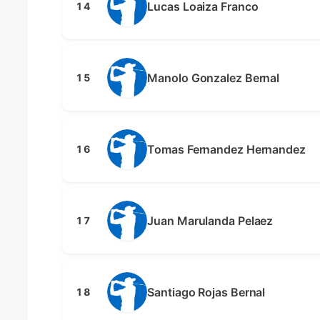
Lucas Loaiza Franco
14
Manolo Gonzalez Bernal
15
Tomas Fernandez Hernandez
16
Juan Marulanda Pelaez
17
Santiago Rojas Bernal
18