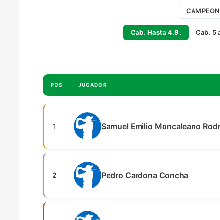
CAMPEON
Cab. Hasta 4.9.
Cab. 5 
POS
JUGADOR
Samuel Emilio Moncaleano Rod
1
Pedro Cardona Concha
2