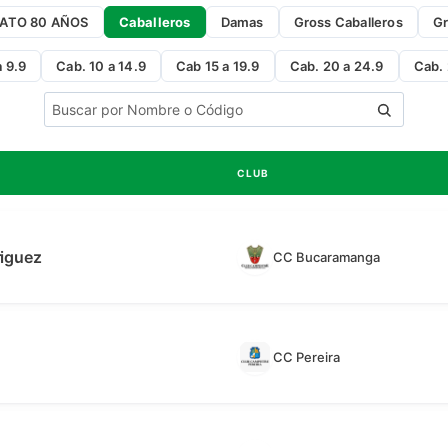
ATO 80 AÑOS
Caballeros
Damas
Gross Caballeros
G
a 9.9
Cab. 10 a 14.9
Cab 15 a 19.9
Cab. 20 a 24.9
Cab. 
CLUB
riguez
CC Bucaramanga
CC Pereira