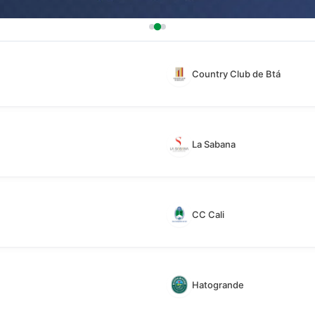
Country Club de Btá
La Sabana
CC Cali
Hatogrande