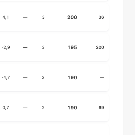
200
4,1
—
3
36
195
-2,9
—
3
200
190
-4,7
—
3
—
190
0,7
—
2
69