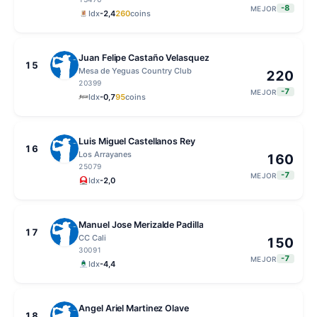
-8
MEJOR
Idx
-2,4
260
coins
Juan Felipe Castaño Velasquez
15
Mesa de Yeguas Country Club
220
20399
-7
MEJOR
Idx
-0,7
95
coins
Luis Miguel Castellanos Rey
16
Los Arrayanes
160
25079
-7
MEJOR
Idx
-2,0
Manuel Jose Merizalde Padilla
17
CC Cali
150
30091
-7
MEJOR
Idx
-4,4
Angel Ariel Martinez Olave
18