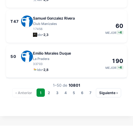
Samuel Gonzalez Rivera
T47
Club Manizales
60
17456
-4
MEJOR
Idx
-2,3
Emilio Morales Duque
50
La Pradera
190
33703
-4
MEJOR
Idx
-2,8
1–50
de
10801
‹ Anterior
1
2
3
4
5
6
7
Siguiente ›