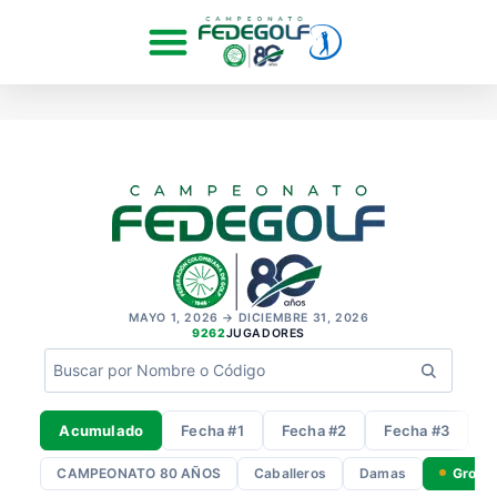
MAYO 1, 2026 → DICIEMBRE 31, 2026
9262
JUGADORES
Acumulado
Fecha #1
Fecha #2
Fecha #3
F
CAMPEONATO 80 AÑOS
Caballeros
Damas
Gross 