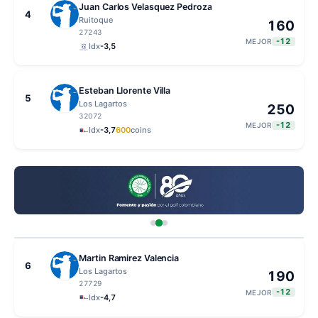
Juan Carlos Velasquez Pedroza
4
Ruitoque
160
27243
-12
MEJOR
Idx
-3,5
Esteban Llorente Villa
5
Los Lagartos
250
32072
-12
MEJOR
Idx
-3,7
600
coins
Martin Ramirez Valencia
6
Los Lagartos
190
27729
-12
MEJOR
Idx
-4,7