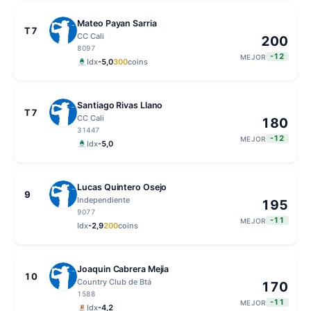
Mateo Payan Sarria
T7
CC Cali
200
8097
-12
MEJOR
Idx
-5,0
300
coins
Santiago Rivas Llano
T7
CC Cali
180
31447
-12
MEJOR
Idx
-5,0
Lucas Quintero Osejo
9
Independiente
195
9077
-11
MEJOR
Idx
-2,9
200
coins
Joaquin Cabrera Mejia
10
Country Club de Btá
170
1588
-11
MEJOR
Idx
-4,2