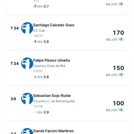
372
-5
MEJOR
Idx
-2,7
Santiago Caicedo Suso
T34
CC Cali
170
18014
-5
MEJOR
Idx
-2,8
Felipe Pizano Umaña
T34
Country Club de Btá
150
22257
-5
MEJOR
Idx
-2,8
Sebastian Sojo Rubio
36
Country C. de Barranquilla
100
14159
-5
MEJOR
Idx
-2,9
Daniel Faccini Martinez
37