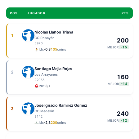
POS
JUGADOR
PTS
Nicolas Llanos Triana
1
CC Popayán
200
5970
-15
MEJOR
Idx
-0,8
105
coins
Santiago Mejia Rojas
2
Los Arrayanes
160
22955
-14
MEJOR
Idx
-3,1
Jose Ignacio Ramirez Gomez
3
CC Medellin
240
9142
-12
MEJOR
Idx
-2,8
200
coins