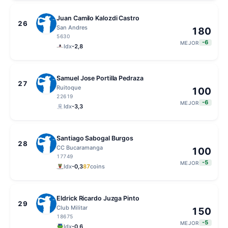
Juan Camilo Kalozdi Castro
26
San Andres
180
5630
-6
MEJOR
Idx
-2,8
Samuel Jose Portilla Pedraza
27
Ruitoque
100
22619
-6
MEJOR
Idx
-3,3
Santiago Sabogal Burgos
28
CC Bucaramanga
100
17749
-5
MEJOR
Idx
-0,3
87
coins
Eldrick Ricardo Juzga Pinto
29
Club Militar
150
18675
-5
MEJOR
Idx
-0,6