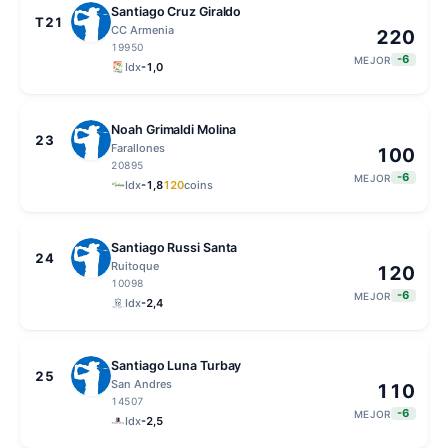
Santiago Cruz Giraldo
T21
CC Armenia
220
19950
-6
MEJOR
Idx
-1,0
Noah Grimaldi Molina
23
Farallones
100
20895
-6
MEJOR
Idx
-1,8
120
coins
Santiago Russi Santa
24
Ruitoque
120
10098
-6
MEJOR
Idx
-2,4
Santiago Luna Turbay
25
San Andres
110
14507
-6
MEJOR
Idx
-2,5