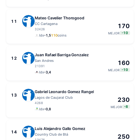
Mateo Cavelier Thorogood
11
CC Cartagena
170
32426
-10
MEJOR
Idx
-1,5
110
coins
Juan Rafael Barriga Gonzalez
12
San Andres
160
21391
-10
MEJOR
Idx
-3,4
Gabriel Leonardo Gomez Rangel
13
Lagos de Caujaral Club
230
4268
-8
MEJOR
Idx
-0,8
Luis Alejandro Gallo Gomez
14
Country Club de Btá
250
13476