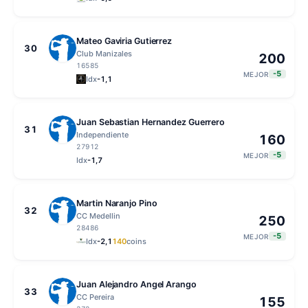
Mateo Gaviria Gutierrez
30
Club Manizales
200
16585
-5
MEJOR
Idx
-1,1
Juan Sebastian Hernandez Guerrero
31
Independiente
160
27912
-5
MEJOR
Idx
-1,7
Martin Naranjo Pino
32
CC Medellin
250
28486
-5
MEJOR
Idx
-2,1
140
coins
Juan Alejandro Angel Arango
33
CC Pereira
155