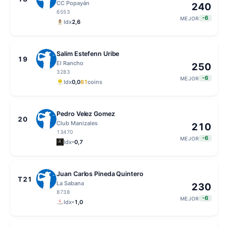
CC Popayán
240
6553
-6
MEJOR
Idx
2,6
Salim Estefenn Uribe
19
El Rancho
250
3283
-6
MEJOR
Idx
0,0
81
coins
Pedro Velez Gomez
20
Club Manizales
210
13470
-6
MEJOR
Idx
-0,7
Juan Carlos Pineda Quintero
T21
La Sabana
230
8738
-6
MEJOR
Idx
-1,0