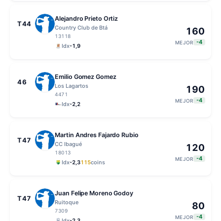
Alejandro Prieto Ortiz
T44
Country Club de Btá
160
13118
-4
MEJOR
Idx
-1,9
Emilio Gomez Gomez
46
Los Lagartos
190
4471
-4
MEJOR
Idx
-2,2
Martin Andres Fajardo Rubio
T47
CC Ibagué
120
18013
-4
MEJOR
Idx
-2,3
115
coins
Juan Felipe Moreno Godoy
T47
Ruitoque
80
7309
-4
MEJOR
Idx
-2,3