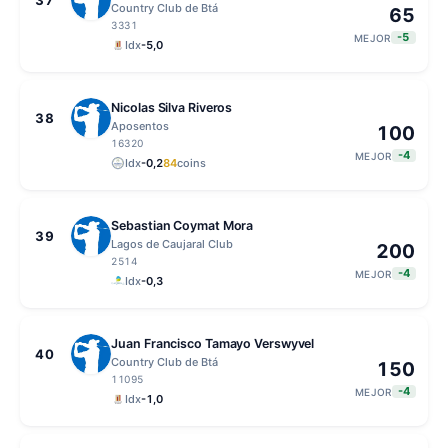
Country Club de Btá
65
3331
-5
MEJOR
Idx
-5,0
Nicolas Silva Riveros
38
Aposentos
100
16320
-4
MEJOR
Idx
-0,2
84
coins
Sebastian Coymat Mora
39
Lagos de Caujaral Club
200
2514
-4
MEJOR
Idx
-0,3
Juan Francisco Tamayo Verswyvel
40
Country Club de Btá
150
11095
-4
MEJOR
Idx
-1,0