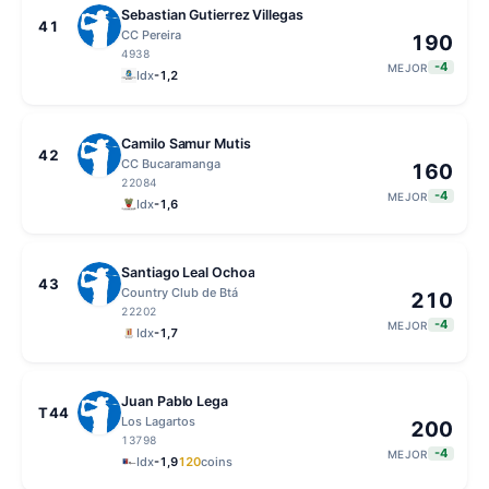
Sebastian Gutierrez Villegas
41
CC Pereira
190
4938
-4
MEJOR
Idx
-1,2
Camilo Samur Mutis
42
CC Bucaramanga
160
22084
-4
MEJOR
Idx
-1,6
Santiago Leal Ochoa
43
Country Club de Btá
210
22202
-4
MEJOR
Idx
-1,7
Juan Pablo Lega
T44
Los Lagartos
200
13798
-4
MEJOR
Idx
-1,9
120
coins