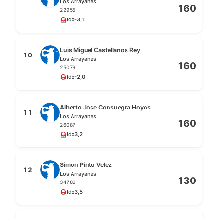
Los Arrayanes
160
22955
Idx
-3,1
Luis Miguel Castellanos Rey
10
Los Arrayanes
160
25079
Idx
-2,0
Alberto Jose Consuegra Hoyos
11
Los Arrayanes
160
26087
Idx
3,2
Simon Pinto Velez
12
Los Arrayanes
130
34786
Idx
3,5