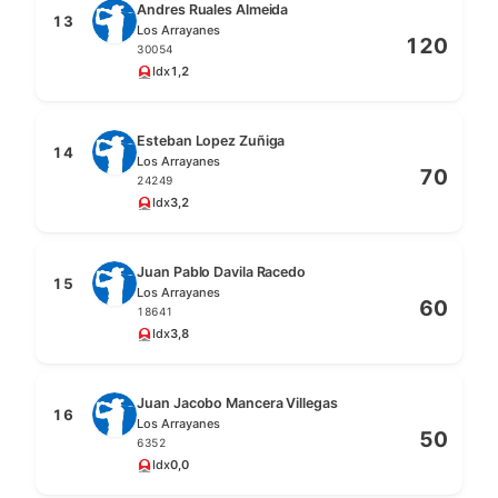
Andres Ruales Almeida
13
Los Arrayanes
120
30054
Idx
1,2
Esteban Lopez Zuñiga
14
Los Arrayanes
70
24249
Idx
3,2
Juan Pablo Davila Racedo
15
Los Arrayanes
60
18641
Idx
3,8
Juan Jacobo Mancera Villegas
16
Los Arrayanes
50
6352
Idx
0,0