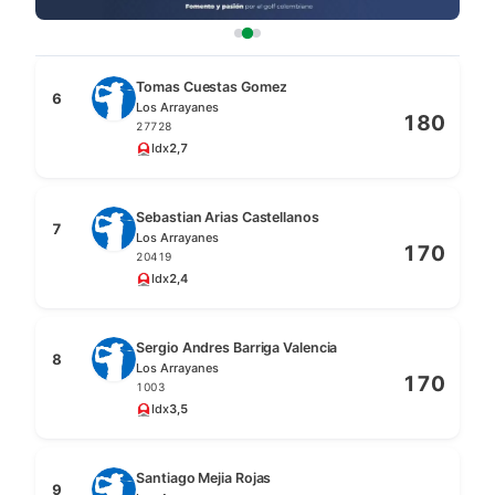
Tomas Cuestas Gomez
6
Los Arrayanes
180
27728
Idx
2,7
Sebastian Arias Castellanos
7
Los Arrayanes
170
20419
Idx
2,4
Sergio Andres Barriga Valencia
8
Los Arrayanes
170
1003
Idx
3,5
Santiago Mejia Rojas
9