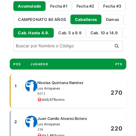
Acumulado
Fecha #1
Fecha #2
Fecha #3
Fe
CAMPEONATO 80 AÑOS
Caballeros
Damas
Gro
Cab. Hasta 4.9.
Cab. 5 a 9.9
Cab. 10 a 14.9
Cab 
POS
JUGADOR
PTS
Nicolas Quintana Ramirez
1
Los Arrayanes
270
9072
Idx
0,5
75
coins
Juan Camilo Alvarez Botero
2
Los Arrayanes
220
256
Idx
1,4
63
coins