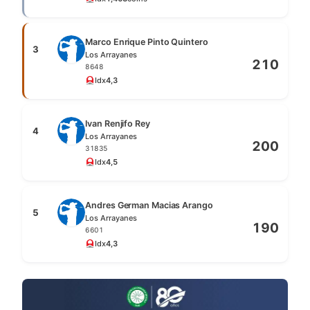
Marco Enrique Pinto Quintero
3
Los Arrayanes
210
8648
Idx
4,3
Ivan Renjifo Rey
4
Los Arrayanes
200
31835
Idx
4,5
Andres German Macias Arango
5
Los Arrayanes
190
6601
Idx
4,3