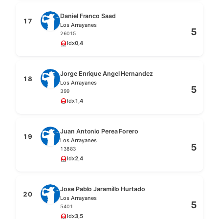
Daniel Franco Saad
17
Los Arrayanes
5
26015
Idx
0,4
Jorge Enrique Angel Hernandez
18
Los Arrayanes
5
399
Idx
1,4
Juan Antonio Perea Forero
19
Los Arrayanes
5
13883
Idx
2,4
Jose Pablo Jaramillo Hurtado
20
Los Arrayanes
5
5401
Idx
3,5